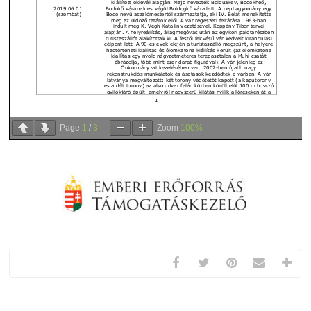
Page
1
/
3
Zoom
100%