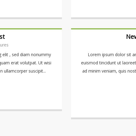
st
New
ures
g elit , sed diam nonummy
Lorem ipsum dolor sit a
quam erat volutpat. Ut wisi
euismod tincidunt ut laoree
 ullamcorper suscipit...
ad minim veniam, quis nostru