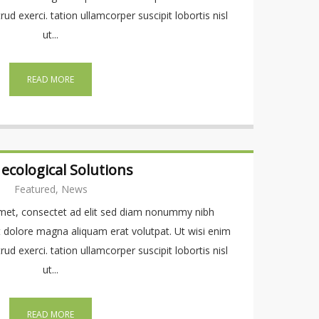
d exerci. tation ullamcorper suscipit lobortis nisl
ut...
READ MORE
ecological Solutions
Featured, News
met, consectet ad elit sed diam nonummy nibh
t dolore magna aliquam erat volutpat. Ut wisi enim
d exerci. tation ullamcorper suscipit lobortis nisl
ut...
READ MORE