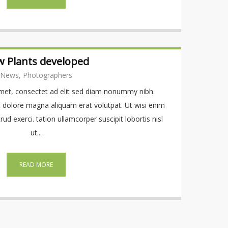
 Plants developed
News, Photographers
met, consectet ad elit sed diam nonummy nibh
t dolore magna aliquam erat volutpat. Ut wisi enim
d exerci. tation ullamcorper suscipit lobortis nisl
ut...
READ MORE